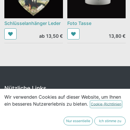
Schlüsselanhänger Leder
Foto Tasse
ab
13,50
€
13,80
€
Nützliche Links
Wir verwenden Cookies auf dieser Website, um Ihnen
Home
ein besseres Nutzererlebnis zu bieten.
Cookie-Richtlinien
Über uns
Produkte
Dienstleistungen
Nur essentielle
Ich stimme zu
AGB